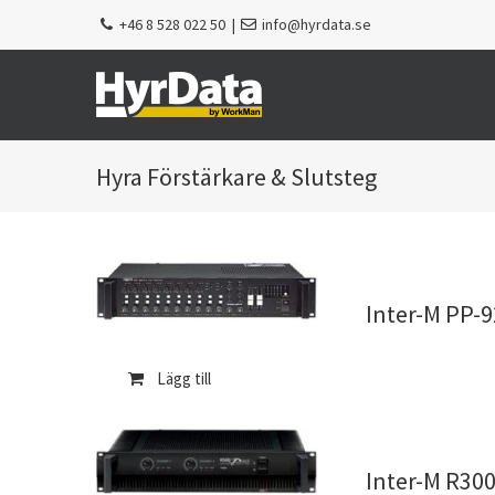
Fortsätt
+46 8 528 022 50
|
info@hyrdata.se
till
innehållet
Förstärkare & Slutsteg
Inter-M PP-9
Lägg till
Inter-M R30