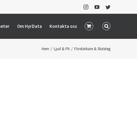
Instagram
YouTube
Twitter
heter
Om HyrData
Kontakta oss
Hem
/
Ljud & PA
/
Förstärkare & Slutsteg