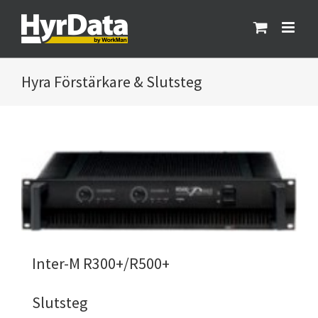
Fortsätt
till
innehållet
Förstärkare & Slutsteg
Inter-M R300+/R500+
Slutsteg