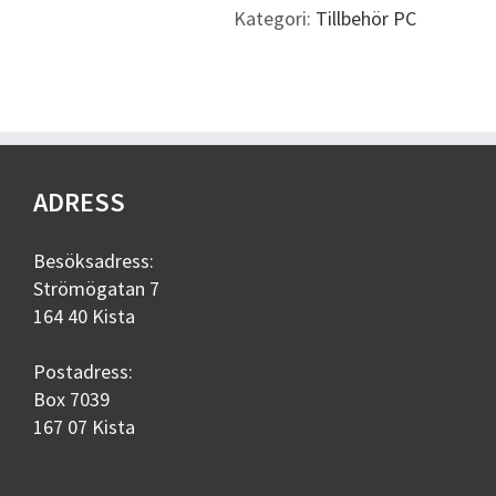
tangentbord
Kategori:
Tillbehör PC
med
inbyggd
styrplatta
mängd
ADRESS
Besöksadress:
Strömögatan 7
164 40 Kista
Postadress:
Box 7039
167 07 Kista