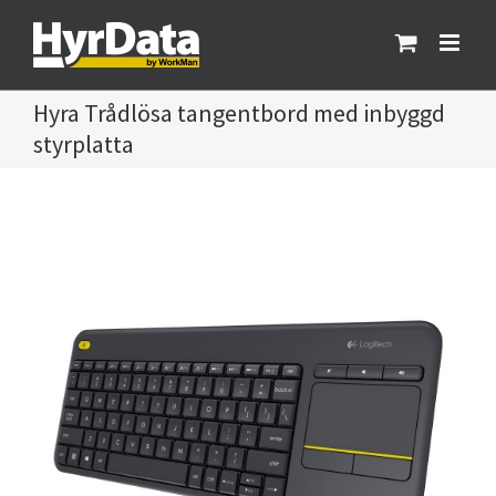
Fortsätt
till
innehållet
Trådlösa tangentbord med inbyggd
styrplatta