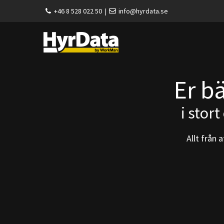
Fortsätt
+46 8 528 022 50
|
info@hyrdata.se
till
innehållet
Er b
i stor
Allt från 