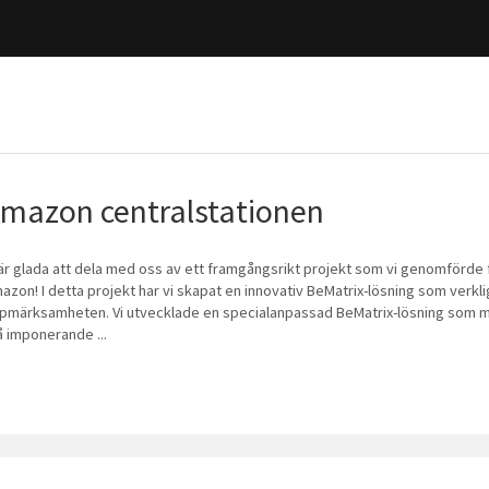
mazon centralstationen
 är glada att dela med oss av ett framgångsrikt projekt som vi genomförde 
azon! I detta projekt har vi skapat en innovativ BeMatrix-lösning som verkl
pmärksamheten. Vi utvecklade en specialanpassad BeMatrix-lösning som mö
å imponerande ...