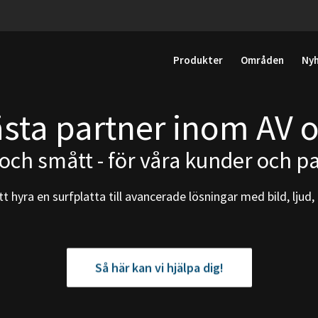
Produkter
Områden
Ny
ästa partner inom AV o
t och smått - för våra kunder och p
att hyra en surfplatta till avancerade lösningar med bild, ljud, 
Så här kan vi hjälpa dig!