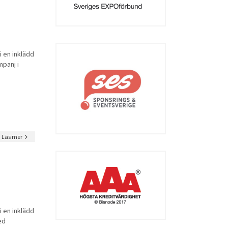
 en inklädd
panj i
Läs mer
 en inklädd
ed