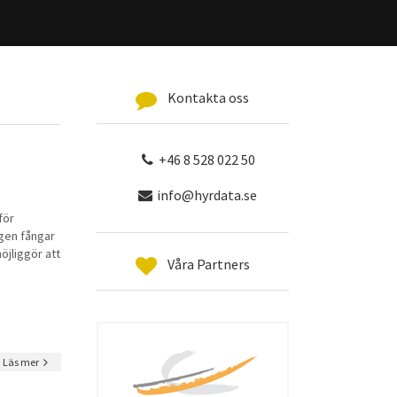
Kontakta oss
+46 8 528 022 50
info@hyrdata.se
för
igen fångar
jliggör att
Våra Partners
Läs mer