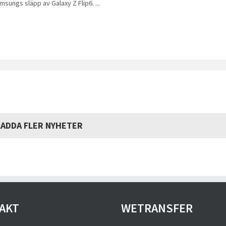
msungs släpp av Galaxy Z Flip6. ...
LADDA FLER NYHETER
AKT
WETRANSFER