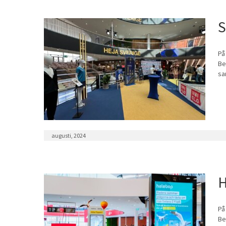
S
På
Be
sa
augusti, 2024
H
På
Be