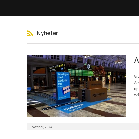
Nyheter
A
Vi
Am
up
tv
oktober, 2024