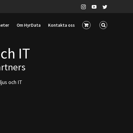
Instagram
YouTube
Twitter
heter
Om HyrData
Kontakta oss
ch IT
artners
ljus och IT