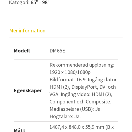
Kategori:
65" - 98"
Full
HD
och
endast
Mer information
5
cm
djup!
Modell
DM65E
mängd
Rekommenderad upplösning:
1920 x 1080/1080p.
Bildformat: 16:9. Ingång dator:
HDMI (2), DisplayPort, DVI och
Egenskaper
VGA. Ingång video: HDMI (2),
Component och Composite.
Mediaspelare (USB): Ja.
Högtalare: Ja.
1467,4 x 848,0 x 55,9 mm (B x
Mått