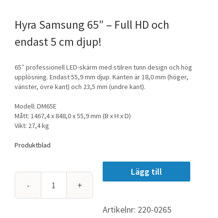
Samsung 65″ – Full HD och
endast 5 cm djup!
65″ professionell LED-skärm med stilren tunn design och hög
upplösning. Endast 55,9 mm djup. Kanten är 18,0 mm (höger,
vänster, övre kant) och 23,5 mm (undre kant).
Modell: DM65E
Mått: 1467,4 x 848,0 x 55,9 mm (B x H x D)
Vikt: 27,4 kg
Produktblad
Lägg till
Samsung
65"
Artikelnr:
220-0265
-