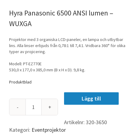
Panasonic 6500 ANSI lumen –
WUXGA
Projektor med 3 organiska LCD-paneler, en lampa och utbytbar
lins. Alla linser erbjuds från 0,78:1 till 7,4:1. Vridbara
360
°
för
olika
typer av projicering.
Modell: PT-EZ770E
530,0 x 177,0 x 385,0 mm (B x H x D). 9,8 kg.
Produktblad
Lägg till
Panasonic
6500
Artikelnr:
320-3650
ANSI
Kategori:
Eventprojektor
lumen