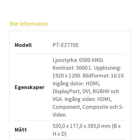
-
WUXGA
mängd
Mer information
Modell
PT-EZ770E
Ljusstyrka: 6500 ANSI.
Kontrast: 5000:1. Upplösning:
1920 x 1200. Bildformat: 16:10.
Ingång dator: HDMI,
Egenskaper
DisplayPort, DVI, RGBHV och
VGA. Ingång video: HDMI,
Component, Composite och S-
Video.
530,0 x 177,0 x 385,0 mm (B x
Mått
H x D)