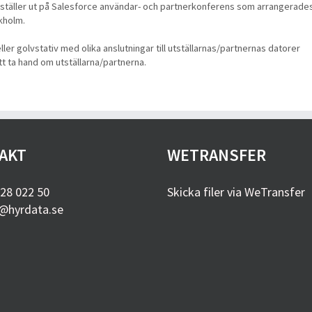
som ställer ut på Salesforce användar- och partnerkonferens som arrangerade
kholm.
er golvstativ med olika anslutningar till utställarnas/partnernas datorer
att ta hand om utställarna/partnerna.
AKT
WETRANSFER
28 022 50
Skicka filer via WeTransfer
@hyrdata.se