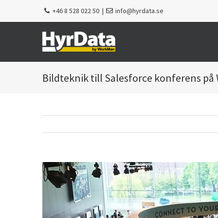
Fortsätt
+46 8 528 022 50
|
info@hyrdata.se
till
innehållet
Bildteknik till Salesforce konferens på
Visa
större
bild