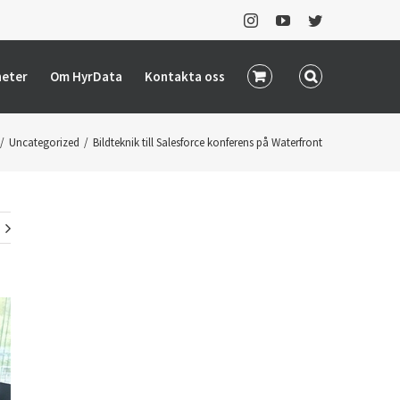
Instagram
YouTube
Twitter
heter
Om HyrData
Kontakta oss
/
Uncategorized
/
Bildteknik till Salesforce konferens på Waterfront