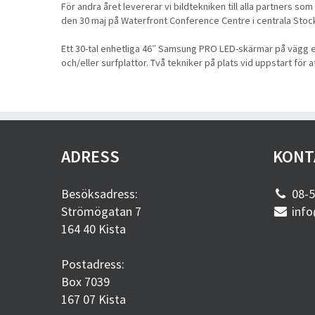
För andra året levererar vi bildtekniken till alla partners 
den 30 maj på Waterfront Conference Centre i centrala Stoc
Ett 30-tal enhetliga 46″ Samsung PRO LED-skärmar på vägg ell
och/eller surfplattor. Två tekniker på plats vid uppstart för 
ADRESS
KONT
Besöksadress:
08-5
Strömögatan 7
info
164 40 Kista
Postadress:
Box 7039
167 07 Kista