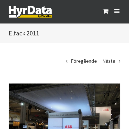
Fortsätt
till
innehållet
Elfack 2011
Föregående
Nästa
Visa
större
bild