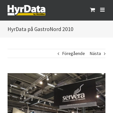
Fortsätt
till
innehållet
HyrData på GastroNord 2010
Föregående
Nästa
Visa
större
bild