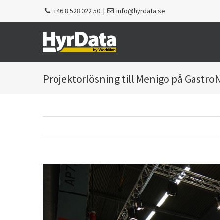
Fortsätt
+46 8 528 022 50
|
info@hyrdata.se
till
innehållet
Projektorlösning till Menigo på Gastro
Visa
större
bild