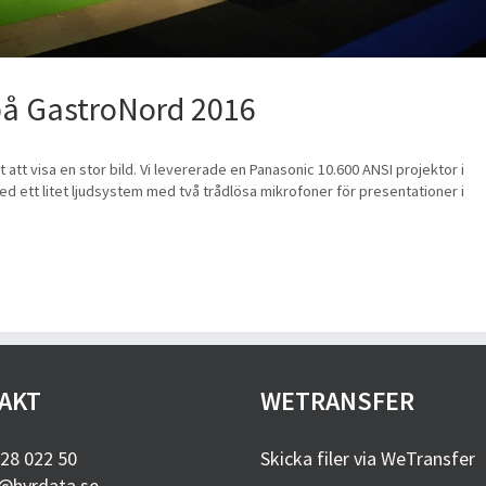
 på GastroNord 2016
att visa en stor bild. Vi levererade en Panasonic 10.600 ANSI projektor i
d ett litet ljudsystem med två trådlösa mikrofoner för presentationer i
AKT
WETRANSFER
28 022 50
Skicka filer via WeTransfer
@hyrdata.se