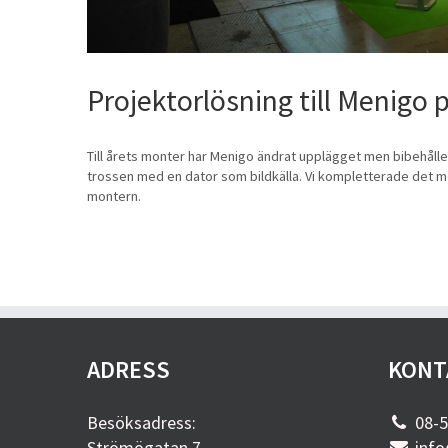
Projektorlösning till Menigo
Till årets monter har Menigo ändrat upplägget men bibehållet 
trossen med en dator som bildkälla. Vi kompletterade det me
montern.
ADRESS
KONT
Besöksadress:
08-5
Strömögatan 7
info