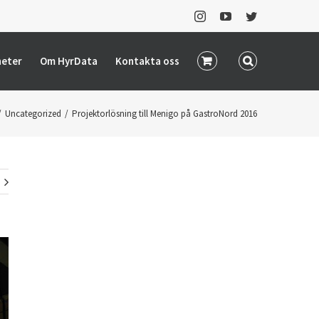
Instagram
YouTube
Twitter
heter
Om HyrData
Kontakta oss
/
Uncategorized
/
Projektorlösning till Menigo på GastroNord 2016