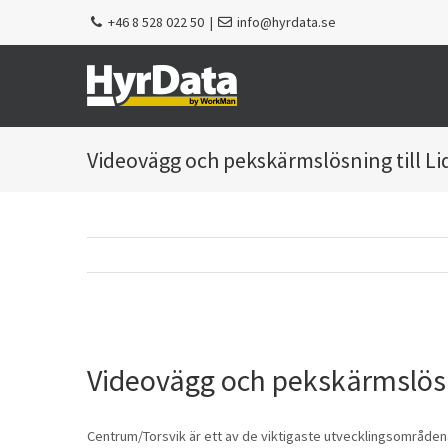
Fortsätt
+46 8 528 022 50
|
info@hyrdata.se
till
innehållet
Videovägg och pekskärmslösning till 
Visa
större
Videovägg och pekskärmslös
bild
Centrum/Torsvik är ett av de viktigaste utvecklingsområdena