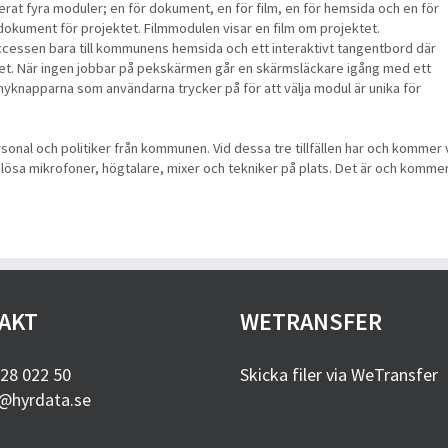
rerat fyra moduler; en för dokument, en för film, en för hemsida och en för
okument för projektet. Filmmodulen visar en film om projektet.
cessen bara till kommunens hemsida och ett interaktivt tangentbord där
et. När ingen jobbar på pekskärmen går en skärmsläckare igång med ett
. Menyknapparna som användarna trycker på för att välja modul är unika för
onal och politiker från kommunen. Vid dessa tre tillfällen har och kommer 
ådlösa mikrofoner, högtalare, mixer och tekniker på plats. Det är och komme
AKT
WETRANSFER
28 022 50
Skicka filer via WeTransfer
@hyrdata.se