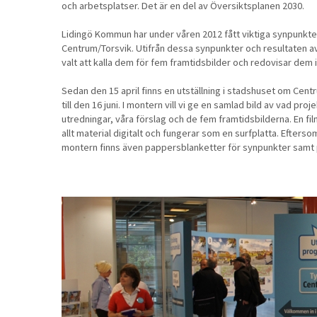
och arbetsplatser. Det är en del av Översiktsplanen 2030.
Lidingö Kommun har u
nder våren 2012 fått viktiga synpunkte
Centrum/Torsvik. Utifrån dessa synpunkter och resultaten 
valt att kalla dem för fem framtidsbilder och redovisar dem i
Sedan den 15 april finns en utställning i stadshuset om Cen
till den 16 juni. I montern vill vi ge en samlad bild av vad pr
utredningar, våra förslag och de fem framtidsbilderna. En fi
allt material digitalt och fungerar som en surfplatta. Efter
montern finns även pappersblanketter för synpunkter samt 