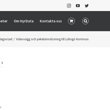
Instagram
YouTube
Twitter
heter
Om HyrData
Kontakta oss
tegorized
/
Videovägg och pekskärmslösning till Lidingö Kommun
r