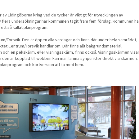
r av Lidingöborna kring vad de tycker är viktigt för utvecklingen av
av flera undersökningar har kommunen tagit fram fem förslag. Kommunen ha
 ett så kallat planprogram.
trum/Torsvik. Den är öppen alla vardagar och
finns där under hela samrådet,
ojektet Centrum/Torsvik handlar om. Där finns allt bakgrundsmaterial,
lm och en pekskärm, eller visningsskärm, finns också. Visningsskärmen visa
som den är kopplad till webben kan man lämna synpunkter direkt via skärmen. 
planprogram och kortversion att ta med hem.