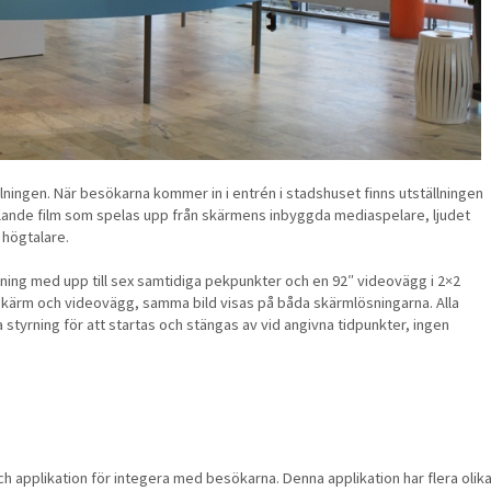
llningen. När besökarna kommer in i entrén i stadshuset finns utställningen
ullande film som spelas upp från skärmens inbyggda mediaspelare, ljudet
 högtalare.
sning med upp till sex samtidiga pekpunkter och en 92″ videovägg i 2×2
kskärm och videovägg, samma bild visas på båda skärmlösningarna. Alla
styrning för att startas och stängas av vid angivna tidpunkter, ingen
ch applikation för integera med besökarna. Denna applikation har flera olik