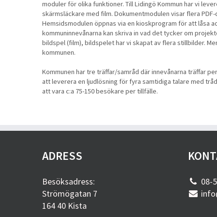
moduler för olika funktioner. Till Lidingö Kommun har vi leve
skärmsläckare med film. Dokumentmodulen visar flera PDF-d
Hemsidsmodulen öppnas via en kioskprogram för att låsa ac
kommuninnevånarna kan skriva in vad det tycker om projekt
bildspel (film), bildspelet har vi skapat av flera stillbilder
kommunen.
Kommunen har tre träffar/samråd där innevånarna träffar pers
att leverera en ljudlösning för fyra samtidiga talare med tr
att vara c:a 75-150 besökare per tillfälle.
ADRESS
KONT
Besöksadress:
08-5
Strömögatan 7
info
164 40 Kista