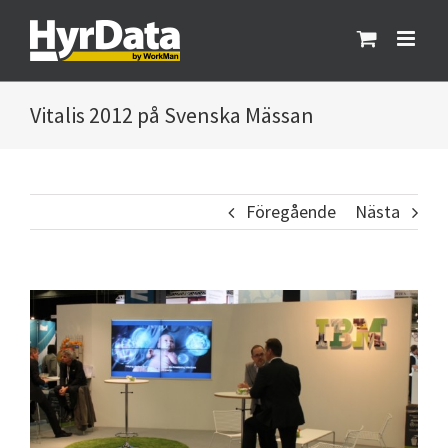
Fortsätt
till
innehållet
Vitalis 2012 på Svenska Mässan
Föregående
Nästa
Visa
större
bild