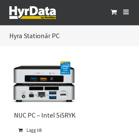
Fortsätt
till
innehållet
Stationär PC
NUC PC – Intel 5i5RYK
Lägg till