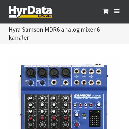
Fortsätt
till
innehållet
Samson MDR6 analog mixer 6
kanaler