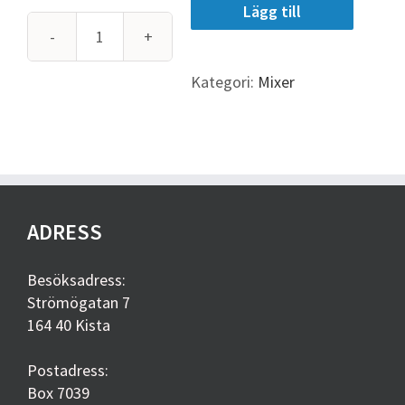
Lägg till
Samson
MDR6
Kategori:
Mixer
analog
mixer
6
kanaler
mängd
ADRESS
Besöksadress:
Strömögatan 7
164 40 Kista
Postadress:
Box 7039