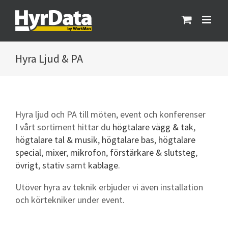
Fortsätt
till
innehållet
Ljud & PA
Hyra ljud och PA till möten, event och konferenser
I vårt sortiment hittar du
högtalare vägg & tak
,
högtalare tal & musik
,
högtalare bas
,
högtalare
special
,
mixer
,
mikrofon
,
förstärkare & slutsteg
,
övrigt
,
stativ
samt
kablage
.
Utöver hyra av teknik erbjuder vi även installation
och körtekniker under event.