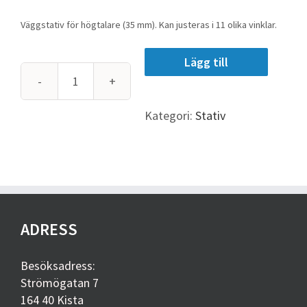
Väggstativ för högtalare (35 mm). Kan justeras i 11 olika vinklar.
Lägg till
K&M
Högtalarstativ
Kategori:
Stativ
Vägg
35mm
mängd
ADRESS
Besöksadress:
Strömögatan 7
164 40 Kista