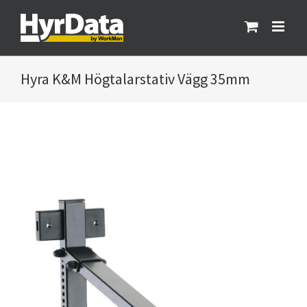
Fortsätt
till
innehållet
K&M Högtalarstativ Vägg 35mm