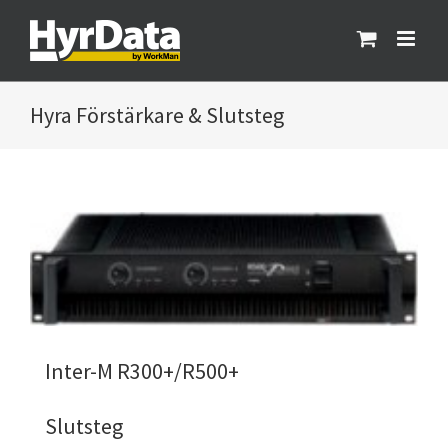
Fortsätt
till
innehållet
Förstärkare & Slutsteg
Inter-M R300+/R500+
Slutsteg