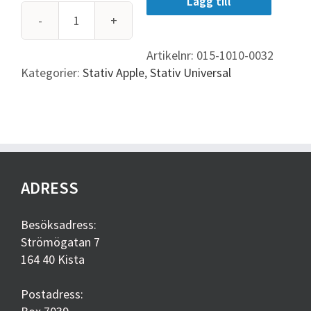
Lägg till
Tablock
bords-
Artikelnr:
015-1010-0032
&
Kategorier:
Stativ Apple
,
Stativ Universal
väggfäste
mängd
ADRESS
Besöksadress:
Strömögatan 7
164 40 Kista
Postadress: