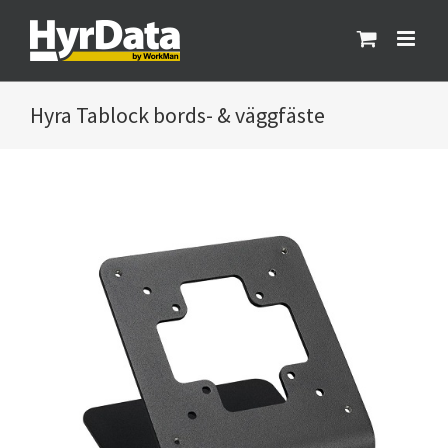
Fortsätt
till
innehållet
Tablock bords- & väggfäste