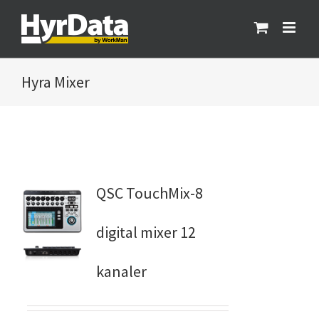
Fortsätt
till
innehållet
Mixer
QSC TouchMix-8
digital mixer 12
kanaler