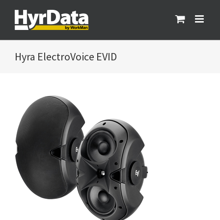
Fortsätt
till
innehållet
ElectroVoice EVID