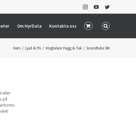
Instagram
YouTube
Twitter
heter
Om HyrData
Kontakta oss
Hem
/
Ljud & PA
/
Högtalare Vägg & Tak
/
Soundtube SM
l eller
s på
anfrotto-
dell: