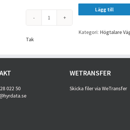
Lägg till
Soundtube
SM
Kategori:
Högtalare Vä
mängd
Tak
AKT
WETRANSFER
28 022 50
Skicka filer via WeTransfer
@hyrdata.se