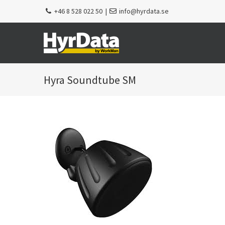
Fortsätt
+46 8 528 022 50
|
info@hyrdata.se
till
innehållet
Soundtube SM